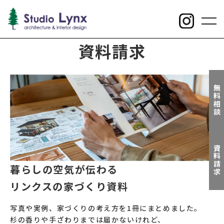
toggl
navig
資料請求
無料相談
資料請求
暮らしの空気が伝わる
リンクスの家づくり資料
写真や実例、家づくりの考え方を1冊にまとめました。
杉の香りや手ざわりまでは届かないけれど、