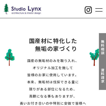
toggl
navig
国
産材に特化した
無料相談
無垢
の家づくり
国産の無垢材のみを取り入れ、
オリジナル加工を施して
資料請求
皆様のお家に使用しています。
本来、無垢材は伐採できる量に
限りがある部位になるため、
高額になる事もありますが、
長いお付き合いの中特別に安価で皆様へ