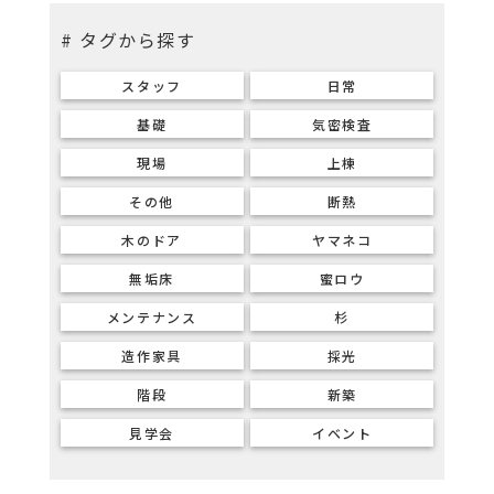
# タグから探す
スタッフ
日常
基礎
気密検査
現場
上棟
その他
断熱
木のドア
ヤマネコ
無垢床
蜜ロウ
メンテナンス
杉
造作家具
採光
階段
新築
見学会
イベント