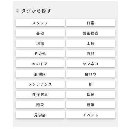
# タグから探す
スタッフ
日常
基礎
気密検査
現場
上棟
その他
断熱
木のドア
ヤマネコ
無垢床
蜜ロウ
メンテナンス
杉
造作家具
採光
階段
新築
見学会
イベント