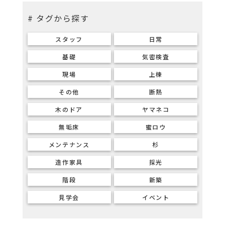
# タグから探す
スタッフ
日常
基礎
気密検査
現場
上棟
その他
断熱
木のドア
ヤマネコ
無垢床
蜜ロウ
メンテナンス
杉
造作家具
採光
階段
新築
見学会
イベント