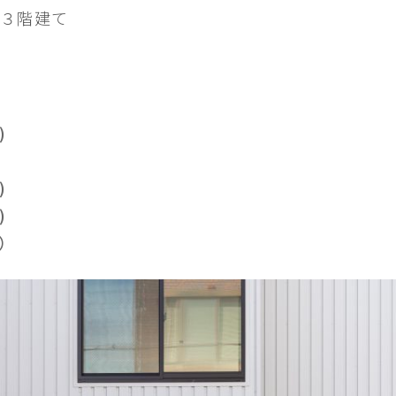
３階建て
)
)
)
坪）