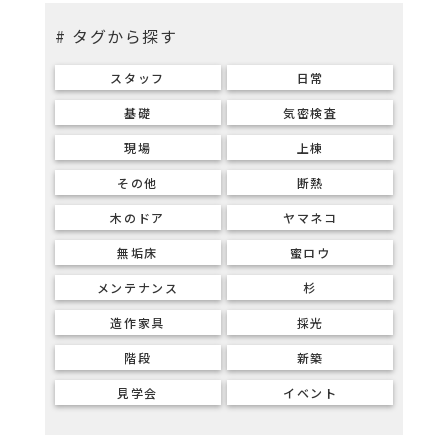
# タグから探す
スタッフ
日常
基礎
気密検査
現場
上棟
その他
断熱
木のドア
ヤマネコ
無垢床
蜜ロウ
メンテナンス
杉
造作家具
採光
階段
新築
見学会
イベント