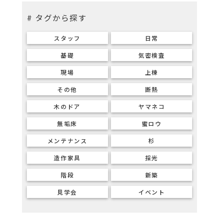
# タグから探す
スタッフ
日常
基礎
気密検査
現場
上棟
その他
断熱
木のドア
ヤマネコ
無垢床
蜜ロウ
メンテナンス
杉
造作家具
採光
階段
新築
見学会
イベント