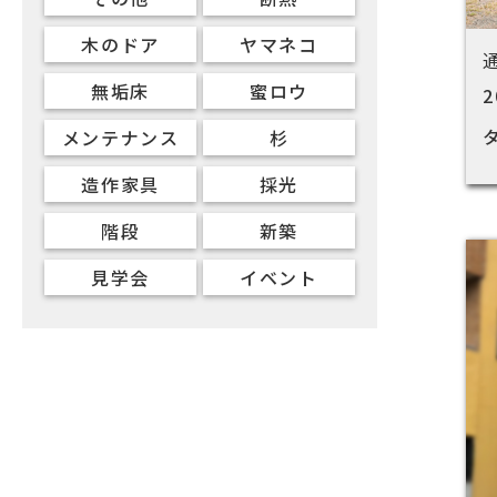
木のドア
ヤマネコ
無垢床
蜜ロウ
2
メンテナンス
杉
造作家具
採光
階段
新築
見学会
イベント