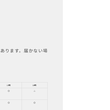
があります。届かない場
15時
16時
〇
△
〇
〇