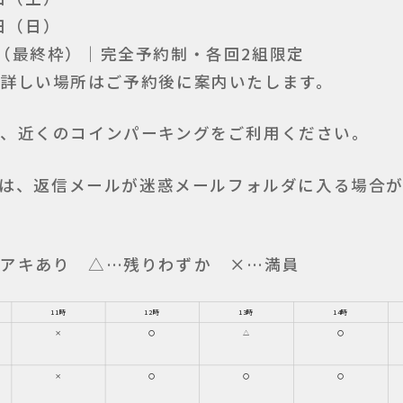
日（日）
:00（最終枠）｜完全予約制・各回2組限定
詳しい場所はご予約後に案内いたします。
、近くのコインパーキングをご利用ください。
の方は、返信メールが迷惑メールフォルダに入る場合
…アキあり △…残りわずか ×…満員
11時
12時
13時
14時
×
〇
△
〇
×
〇
〇
〇