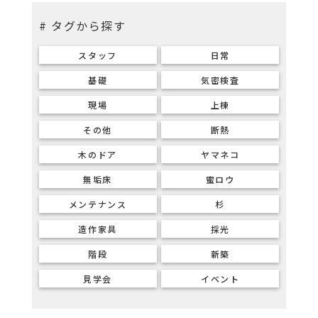
# タグから探す
スタッフ
日常
基礎
気密検査
現場
上棟
その他
断熱
木のドア
ヤマネコ
無垢床
蜜ロウ
メンテナンス
杉
造作家具
採光
階段
新築
見学会
イベント